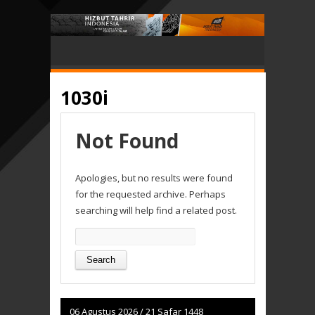
1030i
Not Found
Apologies, but no results were found
for the requested archive. Perhaps
searching will help find a related post.
Search
for:
06 Agustus 2026
/
21 Safar 1448