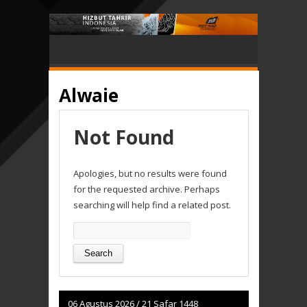
Alwaie
Not Found
Apologies, but no results were found
for the requested archive. Perhaps
searching will help find a related post.
Search
for:
06 Agustus 2026
/
21 Safar 1448