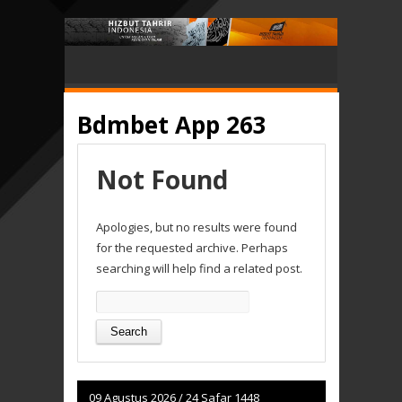
Bdmbet App 263
Not Found
Apologies, but no results were found
for the requested archive. Perhaps
searching will help find a related post.
Search
for:
09 Agustus 2026
/
24 Safar 1448