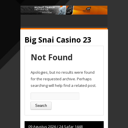
Big Snai Casino 23
Not Found
Apologies, but no results were found
for the requested archive. Perhaps
searching will help find a related post.
Search
for:
09 Agustus 2026
/
24 Safar 1448