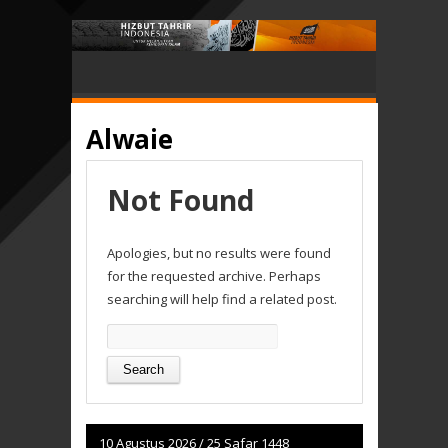
Alwaie
Not Found
Apologies, but no results were found
for the requested archive. Perhaps
searching will help find a related post.
Search
for:
10 Agustus 2026
/
25 Safar 1448