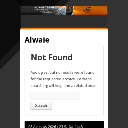
Alwaie
Not Found
Apologies, but no results were found
for the requested archive. Perhaps
searching will help find a related post.
Search
for:
08 Agustus 2026
/
23 Safar 1448