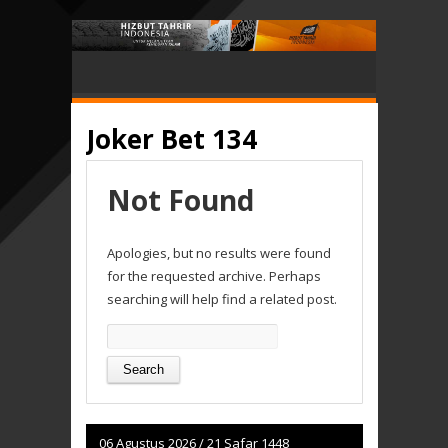
Joker Bet 134
Not Found
Apologies, but no results were found
for the requested archive. Perhaps
searching will help find a related post.
Search
for:
06 Agustus 2026
/
21 Safar 1448