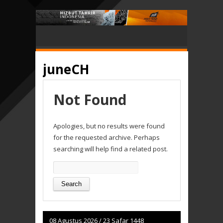
juneCH
Not Found
Apologies, but no results were found
for the requested archive. Perhaps
searching will help find a related post.
Search
for:
08 Agustus 2026
/
23 Safar 1448