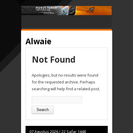
Alwaie
Not Found
Apologies, but no results were found
for the requested archive. Perhaps
searching will help find a related post.
Search
for:
07 Agustus 2026
/
22 Safar 1448