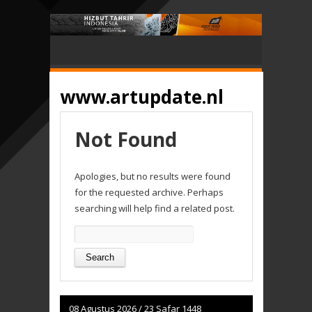
www.artupdate.nl
Not Found
Apologies, but no results were found
for the requested archive. Perhaps
searching will help find a related post.
Search
for:
08 Agustus 2026
/
23 Safar 1448