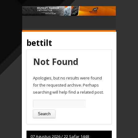
bettilt
Not Found
Apologies, but no results were found
for the requested archive. Perhaps
searching will help find a related post.
Search
for:
07 Agustus 2026
/
22 Safar 1448