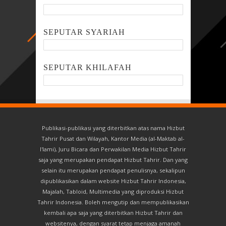
SEPUTAR SYARIAH
SEPUTAR KHILAFAH
Publikasi-publikasi yang diterbitkan atas nama Hizbut
Tahrir Pusat dan Wilayah, Kantor Media (al-Maktab al-
I'lami), Juru Bicara dan Perwakilan Media Hizbut Tahrir
saja yang merupakan pendapat Hizbut Tahrir. Dan yang
selain itu merupakan pendapat penulisnya, sekalipun
dipublikasikan dalam website Hizbut Tahrir Indonesia,
Majalah, Tabloid, Multimedia yang diproduksi Hizbut
Tahrir Indonesia. Boleh mengutip dan mempublikasikan
kembali apa saja yang diterbitkan Hizbut Tahrir dan
websitenya, dengan syarat tetap menjaga amanah