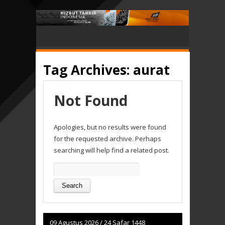
Tag Archives:
aurat
Not Found
Apologies, but no results were found
for the requested archive. Perhaps
searching will help find a related post.
Search
for:
09 Agustus 2026
/
24 Safar 1448