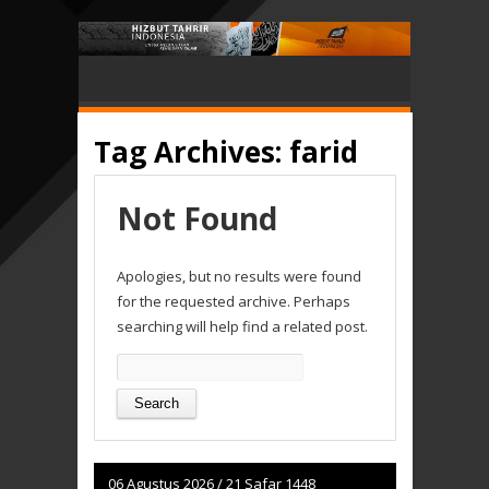
Tag Archives:
farid
Not Found
Apologies, but no results were found
for the requested archive. Perhaps
searching will help find a related post.
Search
for:
06 Agustus 2026
/
21 Safar 1448