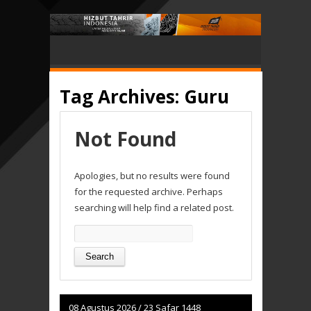
Tag Archives:
Guru
Not Found
Apologies, but no results were found
for the requested archive. Perhaps
searching will help find a related post.
Search
for:
08 Agustus 2026
/
23 Safar 1448