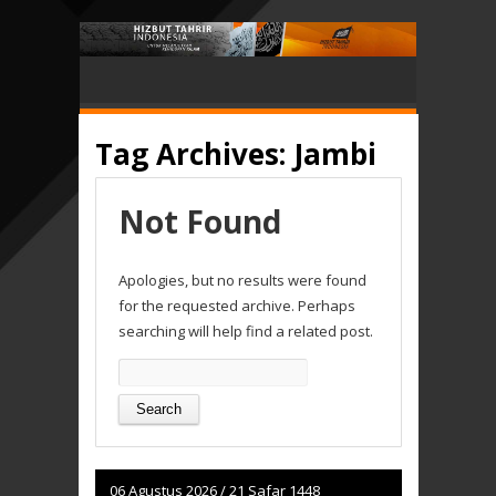
Tag Archives:
Jambi
Not Found
Apologies, but no results were found
for the requested archive. Perhaps
searching will help find a related post.
Search
for:
06 Agustus 2026
/
21 Safar 1448