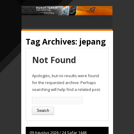
Tag Archives:
jepang
Not Found
Apologies, but no results were found
for the requested archive. Perhaps
searching will help find a related post.
Search
for:
09 Agustus 2026
/
24 Safar 1448