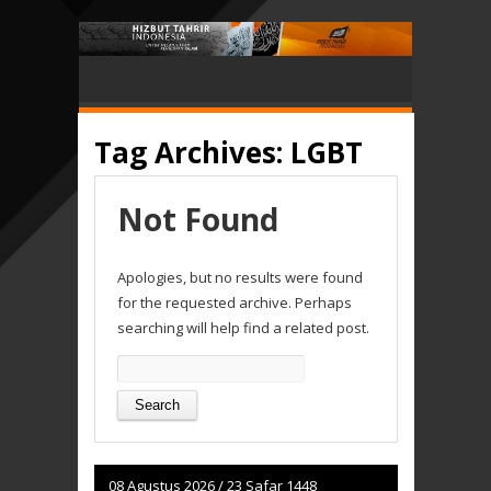
Tag Archives:
LGBT
Not Found
Apologies, but no results were found
for the requested archive. Perhaps
searching will help find a related post.
Search
for:
08 Agustus 2026
/
23 Safar 1448