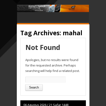
Tag Archives:
mahal
Not Found
Apologies, but no results were found
for the requested archive. Perhaps
searching will help find a related post.
Search
for:
06 Agustus 2026
/
21 Safar 1448