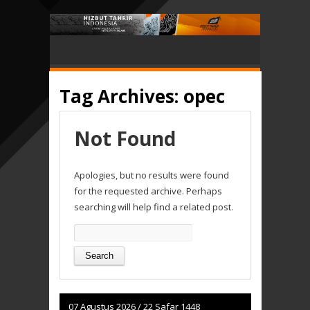
Tag Archives:
opec
Not Found
Apologies, but no results were found
for the requested archive. Perhaps
searching will help find a related post.
Search
for:
07 Agustus 2026
/
22 Safar 1448