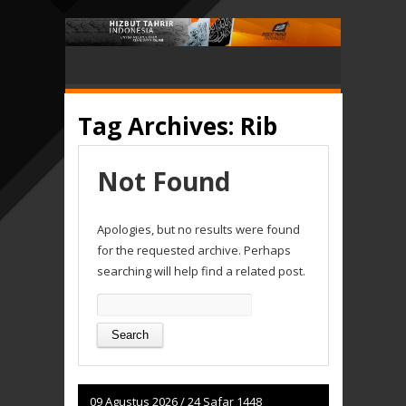
Tag Archives:
Rib
Not Found
Apologies, but no results were found
for the requested archive. Perhaps
searching will help find a related post.
Search
for:
09 Agustus 2026
/
24 Safar 1448