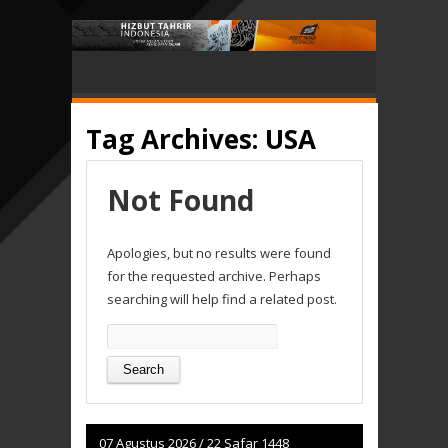
Tag Archives:
USA
Not Found
Apologies, but no results were found
for the requested archive. Perhaps
searching will help find a related post.
Search
for:
07 Agustus 2026
/
22 Safar 1448