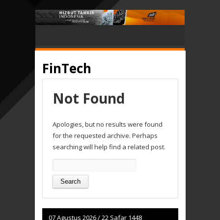
FinTech
Not Found
Apologies, but no results were found
for the requested archive. Perhaps
searching will help find a related post.
Search
for:
07 Agustus 2026
/
22 Safar 1448