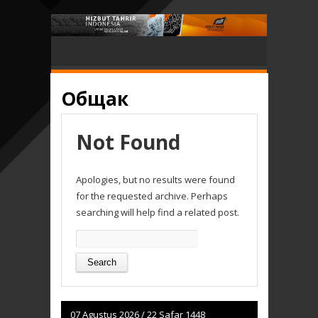
Общак
Not Found
Apologies, but no results were found
for the requested archive. Perhaps
searching will help find a related post.
Search
for:
07 Agustus 2026
/
22 Safar 1448