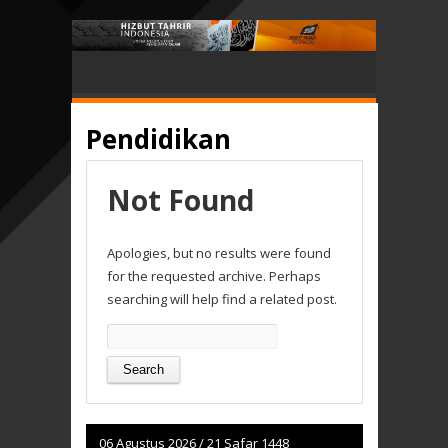
Pendidikan
Not Found
Apologies, but no results were found
for the requested archive. Perhaps
searching will help find a related post.
Search
for:
06 Agustus 2026
/
21 Safar 1448