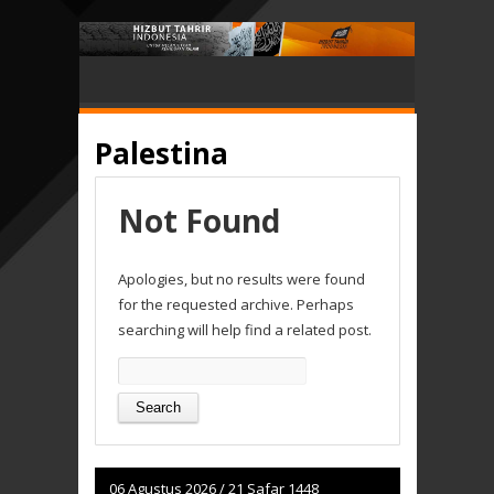
Palestina
Not Found
Apologies, but no results were found
for the requested archive. Perhaps
searching will help find a related post.
Search
for:
06 Agustus 2026
/
21 Safar 1448